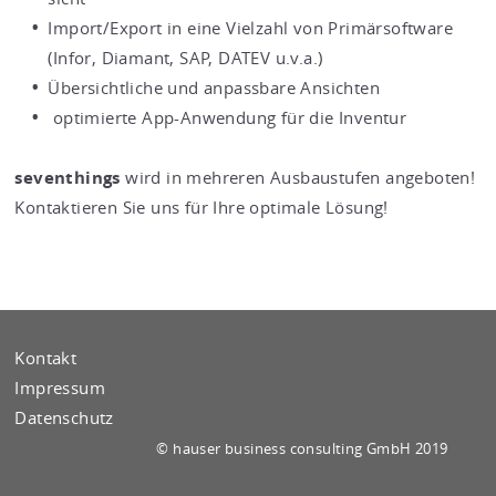
Im­port/Ex­port in eine Viel­zahl von Pri­mär­soft­ware
(Infor, Dia­mant, SAP, DATEV u.v.a.)
Über­sicht­li­che und an­pass­ba­re An­sich­ten
op­ti­mier­te App-An­wen­dung für die In­ven­tur
sevent­hings
wird in meh­re­ren Aus­bau­stu­fen an­ge­bo­ten!
Kon­tak­tie­ren Sie uns für Ihre op­ti­ma­le Lö­sung!
Kontakt
Impressum
Datenschutz
© hau­ser busi­ness con­sul­ting GmbH 2019