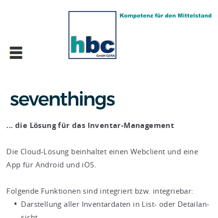
... die Lö­sung für das In­ven­tar-Ma­nage­ment
Die Cloud-Lö­sung be­inhal­tet einen Web­cli­ent und eine
App für An­dro­id und iOS.
Fol­gen­de Funk­tio­nen sind in­te­griert bzw. in­te­grie­bar:
Dar­stel­lung aller In­ven­tar­da­ten in List- oder De­tail­an­
sicht